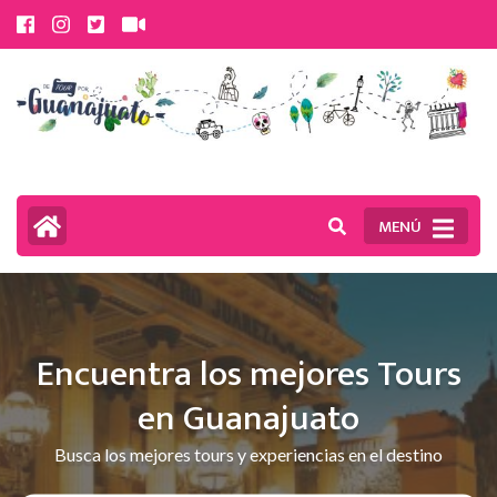
Saltar
al
contenido
(presiona
la
tecla
MENÚ
Intro)
Encuentra los mejores Tours
en Guanajuato
Busca los mejores tours y experiencias en el destino