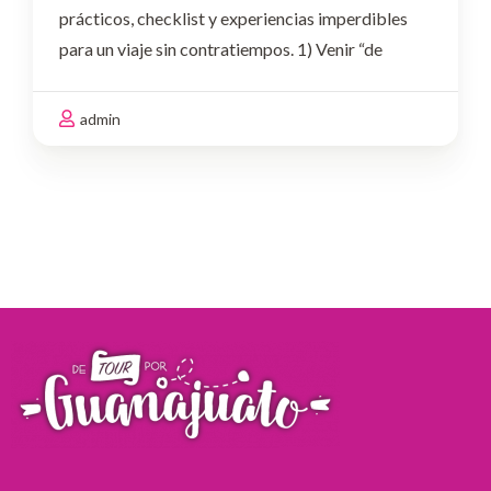
prácticos, checklist y experiencias imperdibles
para un viaje sin contratiempos. 1) Venir “de
pasadita”
El error: Pretender cubrir túneles,
plazas, museos, miradores y experiencias
admin
nocturnas en pocas horas.Haz …