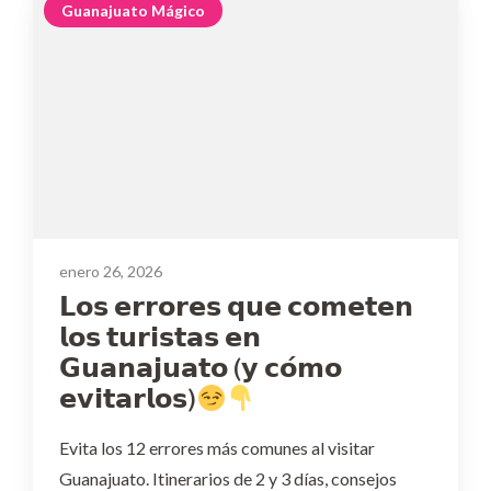
Guanajuato Mágico
enero 26, 2026
𝗟𝗼𝘀 𝗲𝗿𝗿𝗼𝗿𝗲𝘀 𝗾𝘂𝗲 𝗰𝗼𝗺𝗲𝘁𝗲𝗻
𝗹𝗼𝘀 𝘁𝘂𝗿𝗶𝘀𝘁𝗮𝘀 𝗲𝗻
𝗚𝘂𝗮𝗻𝗮𝗷𝘂𝗮𝘁𝗼 (𝘆 𝗰𝗼́𝗺𝗼
𝗲𝘃𝗶𝘁𝗮𝗿𝗹𝗼𝘀)
Evita los 12 errores más comunes al visitar
Guanajuato. Itinerarios de 2 y 3 días, consejos