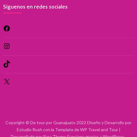
Síguenos en redes sociales
Facebook
Instagram
TikTok
X
Copyright © De tour por Guanajuato 2022 Diseño y Desarrollo por
Estudio Rush con la Template de WP
Travel and Tour |
Desarrollado por
Rara Theme
Funciona gracias a
WordPress
.