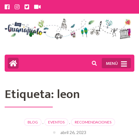
Saltar
al
contenido
(presiona
la
tecla
MENÚ
Intro)
Etiqueta:
leon
BLOG
,
EVENTOS
,
RECOMENDACIONES
abril 26, 2023