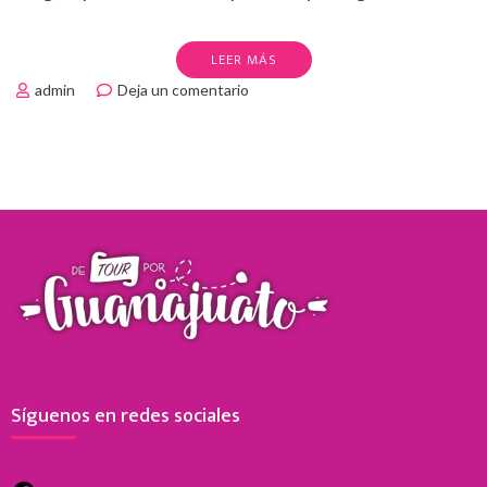
LEER MÁS
en
admin
Deja un comentario
ACTIVIDADES
PARA
CELEBRAR
EL
DÍA
DEL
NIÑO
EN
GUANAJUATO
Síguenos en redes sociales