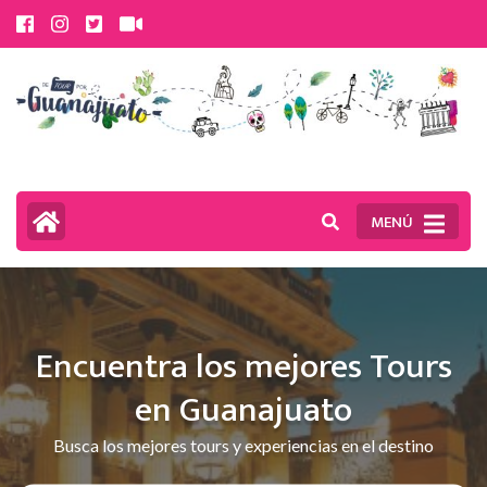
Saltar
al
contenido
(presiona
la
tecla
MENÚ
Intro)
Encuentra los mejores Tours
en Guanajuato
Busca los mejores tours y experiencias en el destino