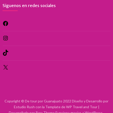
Síguenos en redes sociales
Facebook
Instagram
TikTok
X
Copyright © De tour por Guanajuato 2022 Diseño y Desarrollo por
Estudio Rush con la Template de WP
Travel and Tour |
Desarrollado por
Rara Theme
Funciona gracias a
WordPress
.