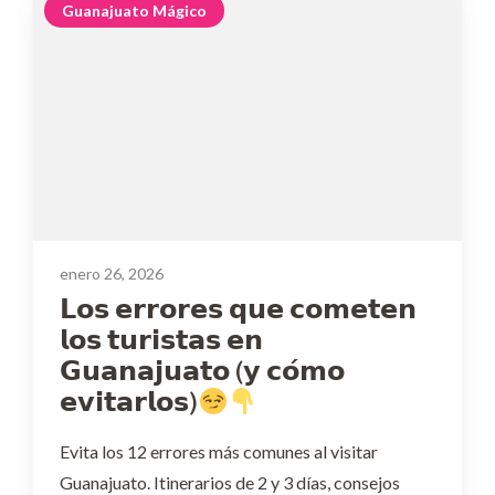
Guanajuato Mágico
enero 26, 2026
𝗟𝗼𝘀 𝗲𝗿𝗿𝗼𝗿𝗲𝘀 𝗾𝘂𝗲 𝗰𝗼𝗺𝗲𝘁𝗲𝗻
𝗹𝗼𝘀 𝘁𝘂𝗿𝗶𝘀𝘁𝗮𝘀 𝗲𝗻
𝗚𝘂𝗮𝗻𝗮𝗷𝘂𝗮𝘁𝗼 (𝘆 𝗰𝗼́𝗺𝗼
𝗲𝘃𝗶𝘁𝗮𝗿𝗹𝗼𝘀)
Evita los 12 errores más comunes al visitar
Guanajuato. Itinerarios de 2 y 3 días, consejos