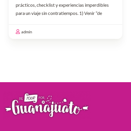
prácticos, checklist y experiencias imperdibles
para un viaje sin contratiempos. 1) Venir “de
pasadita”
El error: Pretender cubrir túneles,
plazas, museos, miradores y experiencias
admin
nocturnas en pocas horas.Haz …