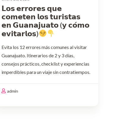
𝗟𝗼𝘀 𝗲𝗿𝗿𝗼𝗿𝗲𝘀 𝗾𝘂𝗲
𝗰𝗼𝗺𝗲𝘁𝗲𝗻 𝗹𝗼𝘀 𝘁𝘂𝗿𝗶𝘀𝘁𝗮𝘀
𝗲𝗻 𝗚𝘂𝗮𝗻𝗮𝗷𝘂𝗮𝘁𝗼 (𝘆 𝗰𝗼́𝗺𝗼
𝗲𝘃𝗶𝘁𝗮𝗿𝗹𝗼𝘀)
Evita los 12 errores más comunes al visitar
Guanajuato. Itinerarios de 2 y 3 días,
consejos prácticos, checklist y experiencias
imperdibles para un viaje sin contratiempos.
1) Venir “de pasadita”
El error: Pretender
cubrir túneles, plazas, museos, miradores y
admin
experiencias nocturnas en pocas horas.Haz
…