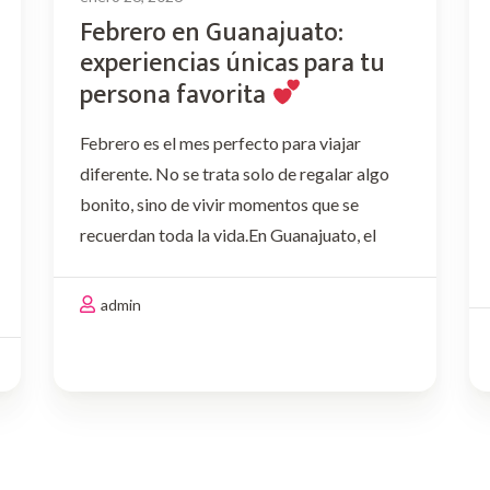
Febrero en Guanajuato:
experiencias únicas para tu
persona favorita
Febrero es el mes perfecto para viajar
diferente. No se trata solo de regalar algo
bonito, sino de vivir momentos que se
recuerdan toda la vida.En Guanajuato, el
romance se vive entre callejones, miradores,
vino, música y detalles pensados con
admin
intención. Si este mes quieres …