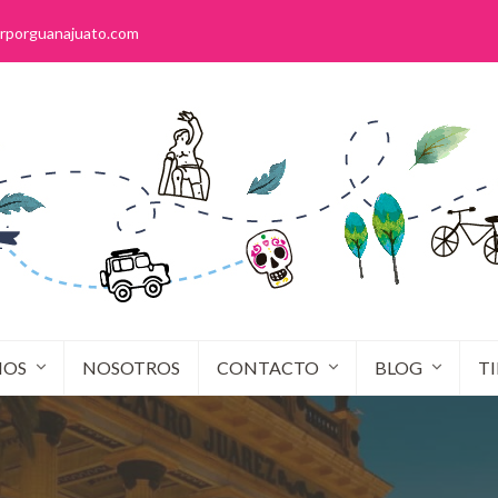
rporguanajuato.com
IOS
NOSOTROS
CONTACTO
BLOG
T