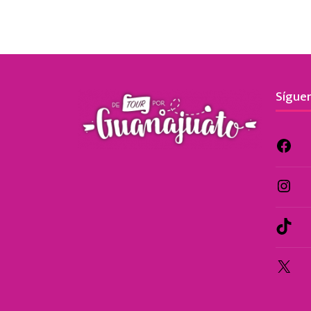
Síguen
Fa
Ins
Tik
X