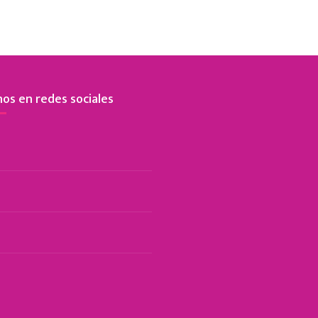
os en redes sociales
cebook
tagram
Tok