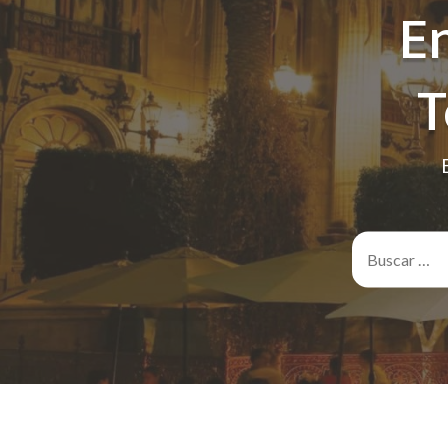
E
T
Buscar: