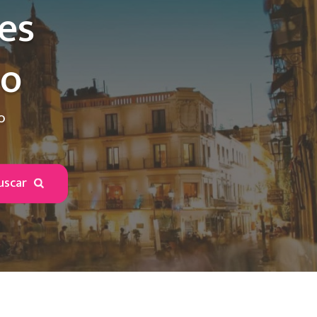
es
to
o