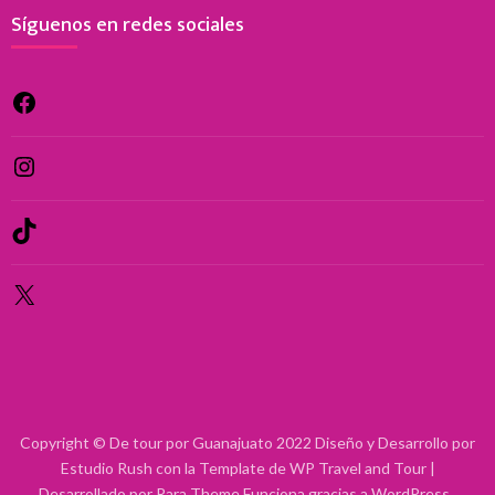
Síguenos en redes sociales
Facebook
Instagram
TikTok
X
Copyright © De tour por Guanajuato 2022 Diseño y Desarrollo por
Estudio Rush con la Template de WP
Travel and Tour |
Desarrollado por
Rara Theme
Funciona gracias a
WordPress
.