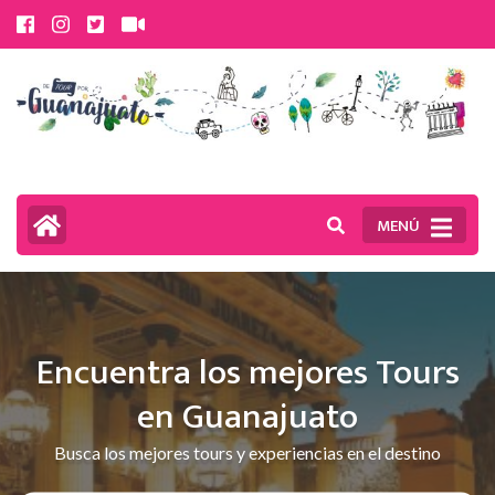
Saltar
al
contenido
(presiona
la
tecla
MENÚ
Intro)
Encuentra los mejores Tours
en Guanajuato
Busca los mejores tours y experiencias en el destino