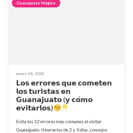
Guanajuato Mágico
enero 26, 2026
𝗟𝗼𝘀 𝗲𝗿𝗿𝗼𝗿𝗲𝘀 𝗾𝘂𝗲 𝗰𝗼𝗺𝗲𝘁𝗲𝗻
𝗹𝗼𝘀 𝘁𝘂𝗿𝗶𝘀𝘁𝗮𝘀 𝗲𝗻
𝗚𝘂𝗮𝗻𝗮𝗷𝘂𝗮𝘁𝗼 (𝘆 𝗰𝗼́𝗺𝗼
𝗲𝘃𝗶𝘁𝗮𝗿𝗹𝗼𝘀)
Evita los 12 errores más comunes al visitar
Guanajuato. Itinerarios de 2 y 3 días, consejos