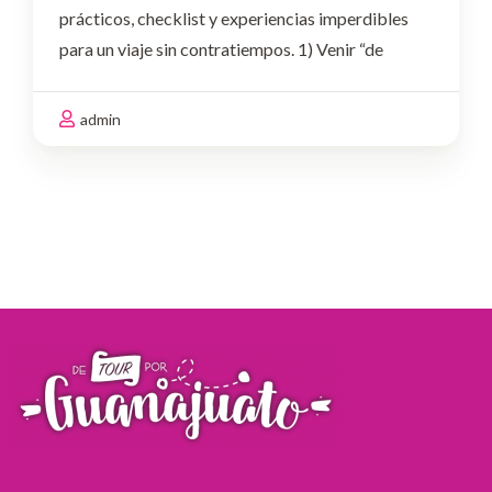
prácticos, checklist y experiencias imperdibles
para un viaje sin contratiempos. 1) Venir “de
pasadita”
El error: Pretender cubrir túneles,
plazas, museos, miradores y experiencias
admin
nocturnas en pocas horas.Haz …