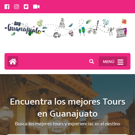
Saltar
al
contenido
(presiona
la
tecla
MENÚ
Intro)
Encuentra los mejores Tours
en Guanajuato
Busca los mejores tours y experiencias en el destino