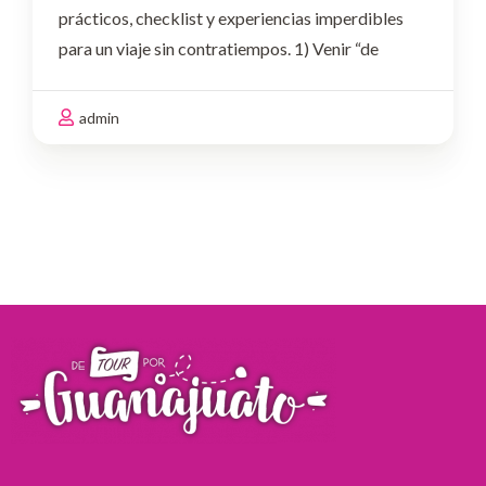
prácticos, checklist y experiencias imperdibles
para un viaje sin contratiempos. 1) Venir “de
pasadita”
El error: Pretender cubrir túneles,
plazas, museos, miradores y experiencias
admin
nocturnas en pocas horas.Haz …