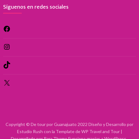
Síguenos en redes sociales
Facebook
Instagram
TikTok
X
Copyright © De tour por Guanajuato 2022 Diseño y Desarrollo por
Estudio Rush con la Template de WP
Travel and Tour |
Desarrollado por
Rara Theme
Funciona gracias a
WordPress
.