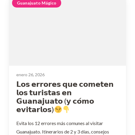
Guanajuato Mágico
enero 26, 2026
𝗟𝗼𝘀 𝗲𝗿𝗿𝗼𝗿𝗲𝘀 𝗾𝘂𝗲 𝗰𝗼𝗺𝗲𝘁𝗲𝗻
𝗹𝗼𝘀 𝘁𝘂𝗿𝗶𝘀𝘁𝗮𝘀 𝗲𝗻
𝗚𝘂𝗮𝗻𝗮𝗷𝘂𝗮𝘁𝗼 (𝘆 𝗰𝗼́𝗺𝗼
𝗲𝘃𝗶𝘁𝗮𝗿𝗹𝗼𝘀)
Evita los 12 errores más comunes al visitar
Guanajuato. Itinerarios de 2 y 3 días, consejos