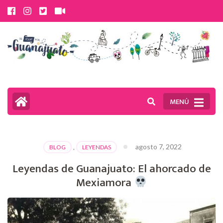
Saltar
al
contenido
(presiona
la
tecla
MENÚ
Intro)
agosto 7, 2022
BLOG
,
LEYENDAS
Leyendas de Guanajuato: El ahorcado de
Mexiamora