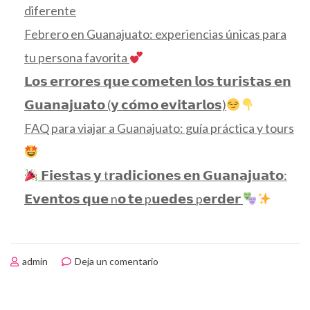
diferente
Febrero en Guanajuato: experiencias únicas para
tu persona favorita
𝗟𝗼𝘀 𝗲𝗿𝗿𝗼𝗿𝗲𝘀 𝗾𝘂𝗲 𝗰𝗼𝗺𝗲𝘁𝗲𝗻 𝗹𝗼𝘀 𝘁𝘂𝗿𝗶𝘀𝘁𝗮𝘀 𝗲𝗻
𝗚𝘂𝗮𝗻𝗮𝗷𝘂𝗮𝘁𝗼 (𝘆 𝗰𝗼́𝗺𝗼 𝗲𝘃𝗶𝘁𝗮𝗿𝗹𝗼𝘀)
FAQ para viajar a Guanajuato: guía práctica y tours
𝗙𝗶𝗲𝘀𝘁𝗮𝘀 𝘆 t𝗿𝗮𝗱𝗶𝗰𝗶𝗼𝗻𝗲𝘀 𝗲𝗻 𝗚𝘂𝗮𝗻𝗮𝗷𝘂𝗮𝘁𝗼:
𝗘𝘃𝗲𝗻𝘁𝗼𝘀 𝗾𝘂𝗲 n𝗼 𝘁𝗲 p𝘂𝗲𝗱𝗲𝘀 p𝗲𝗿𝗱𝗲𝗿
en
admin
Deja un comentario
Leyendas
de
Guanajuato: