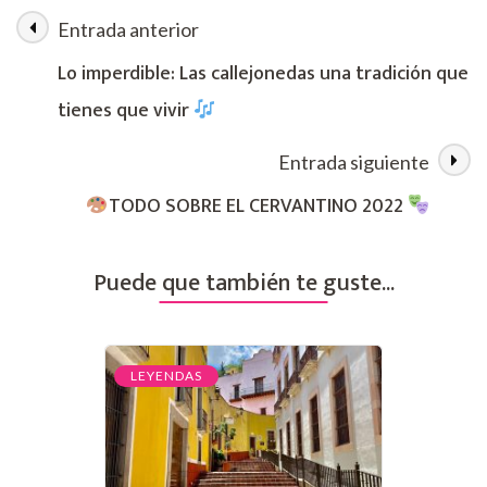
El
Entrada anterior
Navegación
ahorcado
de
Lo imperdible: Las callejonedas una tradición que
Mexiamora
de
tienes que vivir
las
Entrada siguiente
entradas
TODO SOBRE EL CERVANTINO 2022
Puede que también te guste...
LEYENDAS