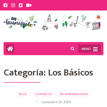
Saltar
al
contenido
(presiona
la
tecla
MENÚ
Intro)
Categoría:
Los Básicos
BLOG
,
LOS BÁSICOS
,
RECOMENDACIONES
noviembre 26, 2024