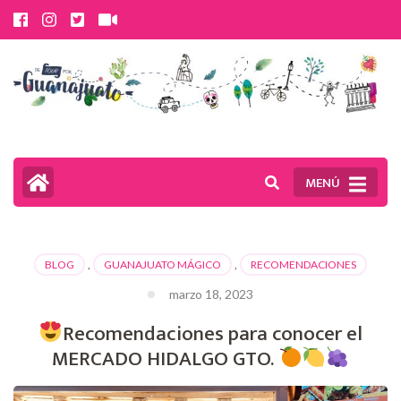
Saltar
al
contenido
(presiona
la
tecla
MENÚ
Intro)
BLOG
,
GUANAJUATO MÁGICO
,
RECOMENDACIONES
marzo 18, 2023
Recomendaciones para conocer el
MERCADO HIDALGO GTO.