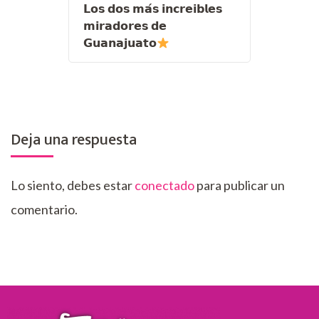
𝗟𝗼𝘀 𝗱𝗼𝘀 𝗺𝗮́𝘀 𝗶𝗻𝗰𝗿𝗲𝗶𝗯𝗹𝗲𝘀
𝗺𝗶𝗿𝗮𝗱𝗼𝗿𝗲𝘀 𝗱𝗲
𝗚𝘂𝗮𝗻𝗮𝗷𝘂𝗮𝘁𝗼
Deja una respuesta
Lo siento, debes estar
conectado
para publicar un
comentario.