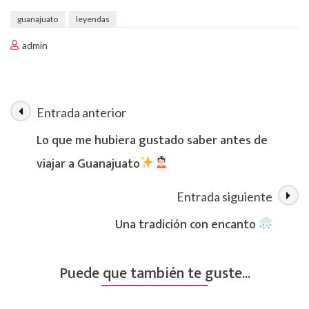
guanajuato
leyendas
admin
Entrada anterior
Navegación
Lo que me hubiera gustado saber antes de
de
viajar a Guanajuato
las
Entrada siguiente
entradas
Una tradición con encanto
Puede que también te guste...