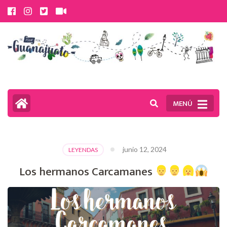
Saltar
al
contenido
(presiona
la
tecla
MENÚ
Intro)
junio 12, 2024
LEYENDAS
Los hermanos Carcamanes