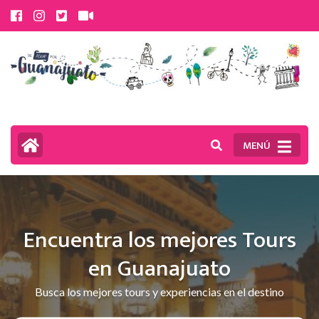
Saltar
al
contenido
(presiona
la
tecla
MENÚ
Intro)
Encuentra los mejores Tours
en Guanajuato
Busca los mejores tours y experiencias en el destino