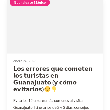
Guanajuato Mágico
enero 26, 2026
𝗟𝗼𝘀 𝗲𝗿𝗿𝗼𝗿𝗲𝘀 𝗾𝘂𝗲 𝗰𝗼𝗺𝗲𝘁𝗲𝗻
𝗹𝗼𝘀 𝘁𝘂𝗿𝗶𝘀𝘁𝗮𝘀 𝗲𝗻
𝗚𝘂𝗮𝗻𝗮𝗷𝘂𝗮𝘁𝗼 (𝘆 𝗰𝗼́𝗺𝗼
𝗲𝘃𝗶𝘁𝗮𝗿𝗹𝗼𝘀)
Evita los 12 errores más comunes al visitar
Guanajuato. Itinerarios de 2 y 3 días, consejos