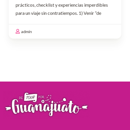
prácticos, checklist y experiencias imperdibles
para un viaje sin contratiempos. 1) Venir “de
pasadita”
El error: Pretender cubrir túneles,
plazas, museos, miradores y experiencias
admin
nocturnas en pocas horas.Haz …