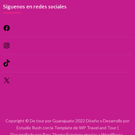
Síguenos en redes sociales
Facebook
Instagram
TikTok
X
Copyright © De tour por Guanajuato 2022 Diseño y Desarrollo por
Estudio Rush con la Template de WP
Travel and Tour |
Desarrollado por
Rara Theme
Funciona gracias a
WordPress
.