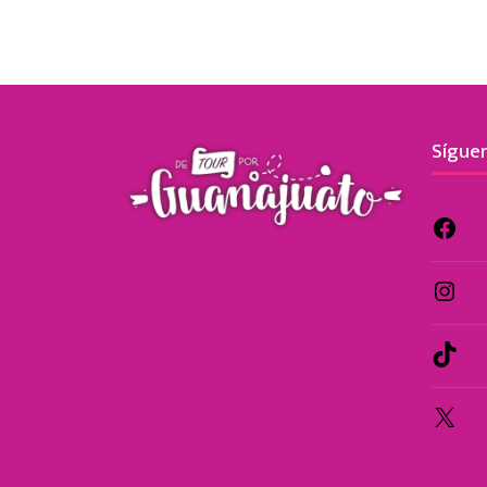
Síguen
Fa
Ins
Tik
X