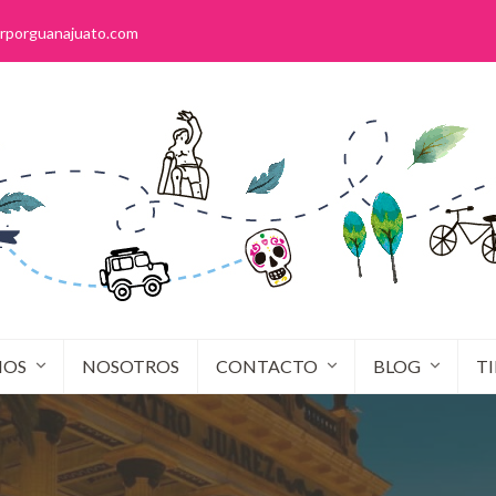
rporguanajuato.com
IOS
NOSOTROS
CONTACTO
BLOG
T