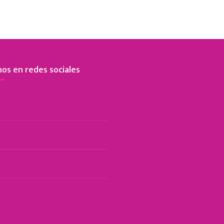
os en redes sociales
cebook
tagram
Tok