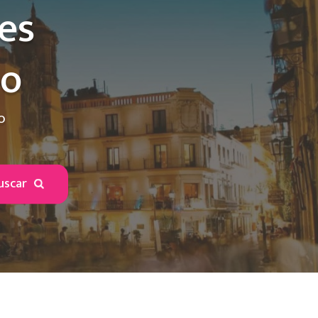
es
to
o