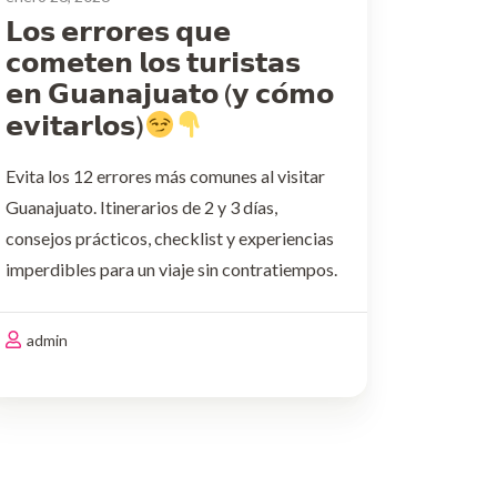
𝗟𝗼𝘀 𝗲𝗿𝗿𝗼𝗿𝗲𝘀 𝗾𝘂𝗲
𝗰𝗼𝗺𝗲𝘁𝗲𝗻 𝗹𝗼𝘀 𝘁𝘂𝗿𝗶𝘀𝘁𝗮𝘀
𝗲𝗻 𝗚𝘂𝗮𝗻𝗮𝗷𝘂𝗮𝘁𝗼 (𝘆 𝗰𝗼́𝗺𝗼
𝗲𝘃𝗶𝘁𝗮𝗿𝗹𝗼𝘀)
Evita los 12 errores más comunes al visitar
Guanajuato. Itinerarios de 2 y 3 días,
consejos prácticos, checklist y experiencias
imperdibles para un viaje sin contratiempos.
1) Venir “de pasadita”
El error: Pretender
cubrir túneles, plazas, museos, miradores y
admin
experiencias nocturnas en pocas horas.Haz
…