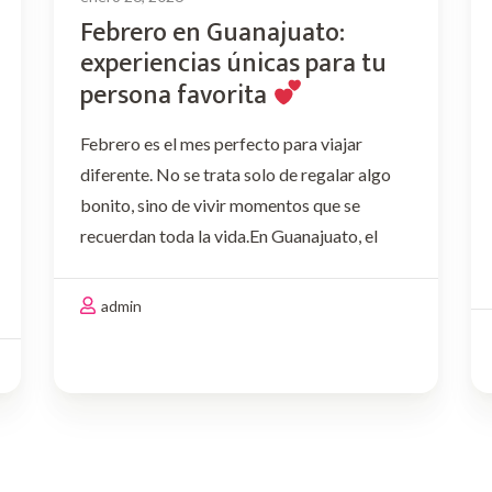
Febrero en Guanajuato:
experiencias únicas para tu
persona favorita
Febrero es el mes perfecto para viajar
diferente. No se trata solo de regalar algo
bonito, sino de vivir momentos que se
recuerdan toda la vida.En Guanajuato, el
romance se vive entre callejones, miradores,
vino, música y detalles pensados con
admin
intención. Si este mes quieres …