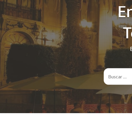
E
T
Buscar: